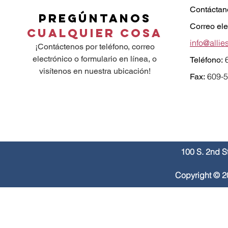
Contáctan
Pregúntanos
Correo ele
Cualquier cosa
info@allie
¡Contáctenos por teléfono, correo
electrónico o formulario en línea, o
Teléfono:
visítenos en nuestra ubicación!
609-
Fax:
100 S. 2nd S
Copyright © 2