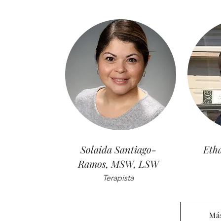
Solaida Santiago-
Eth
Ramos, MSW, LSW
Terapista
Má