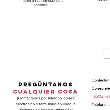
influyen en sus emociones y
acciones.
Contáctan
Pregúntanos
Correo ele
Cualquier cosa
info@allie
¡Contáctenos por teléfono, correo
electrónico o formulario en línea, o
Teléfono:
visítenos en nuestra ubicación!