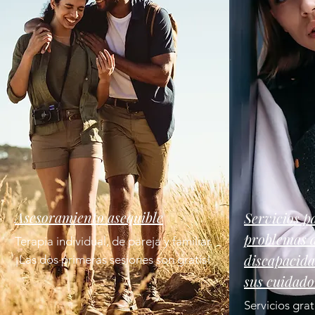
Asesoramiento asequible
Servicios p
problemas d
Terapia individual, de pareja y familiar.
discapacida
¡Las
dos primeras sesiones son gratis!
sus cuidado
Servicios grat