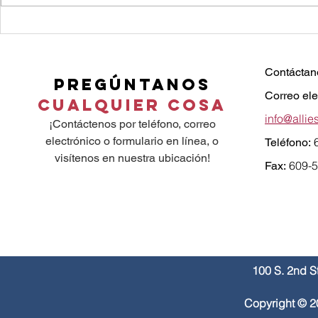
Contáctan
Allies In Caring visitó Sierra Leona, un
Pregúntanos
Correo ele
país que está reconciliando sus
Cualquier cosa
divisiones políticas.
info@allie
¡Contáctenos por teléfono, correo
electrónico o formulario en línea, o
Teléfono:
visítenos en nuestra ubicación!
609-
Fax:
100 S. 2nd S
Copyright © 2