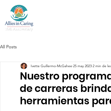
Inicio
Sobre Nosotros
Salud 
All Posts
Ivette Guillermo-McGahee
25 may 2023
2 min de le
Nuestro programa
de carreras brinda
herramientas para