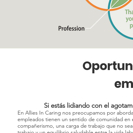
Oportun
em
Si estás lidiando con el agotam
En Allies In Caring nos preocupamos por abordar
empleados tienen un sentido de comunidad en el 
compañerismo, una carga de trabajo que no sea
trabajo y un equilibrio saludable entre la vida lab