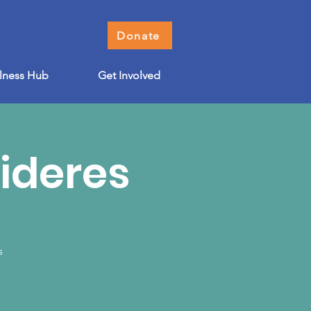
Donate
lness Hub
Get Involved
lideres
s