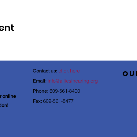
ent
click here
Contact us:
o
info@alliesincaring.org
Email:
609-561-8400
Phone:
r online
609-561-8477
Fax:
tion!