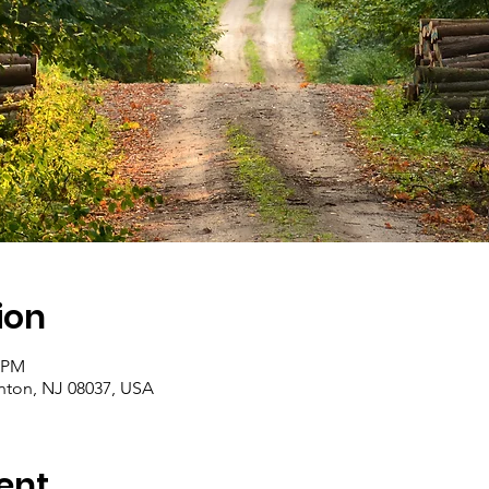
ion
0 PM
onton, NJ 08037, USA
ent