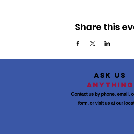
Share this ev
Ask Us
Anything
Contact us by
phone, email, o
form, or visit us at our loca