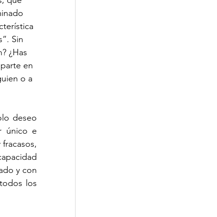
minado 
terística 
”. Sin 
n? ¿Has 
parte en 
uien o a 
olo deseo 
 único e 
 fracasos, 
capacidad 
ado y con 
todos los 