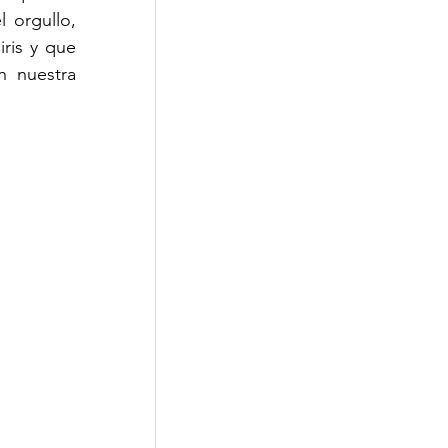
orgullo, 
is y que 
n nuestra 