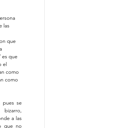
ersona 
 las 
con que 
a 
Y es que 
 el 
can como 
can como 
 pues se 
bizarro, 
nde a las 
o que no 