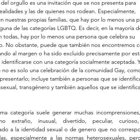
del orgullo es una invitación que se nos presenta para 
realidades y las de quienes nos rodean. Especialmente, 
 nuestras propias familias, que hay por lo menos una p
lguna de las categorías LGBTQ. Es decir, en la mayoría de
 en todas, hay por lo menos una persona que celebra su 
llo. No obstante, puede que también nos encontremos 
ndo al margen o ha sido excluido precisamente por est
o identificarse con una categoría socialmente aceptada. 
 no es solo una celebración de la comunidad Gay, como
 presentarlo; incluye también a personas que se identifi
nsexual, transgénero y también aquellos que se identifi
tima categoría suele generar muchas incomprensiones,
extraño, inusual, divertido, peculiar, curioso, 
ado a la identidad sexual o de genero que no correspo
das, especialmente a las normas heterosexuales, per