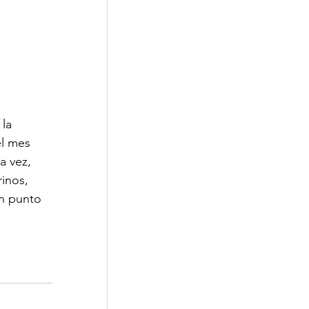
la 
el mes 
a vez, 
inos, 
n punto 