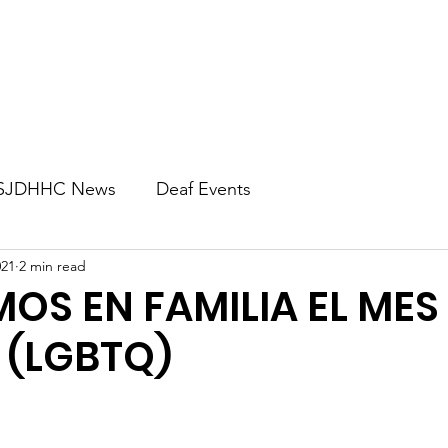
About
Mental Health
Impact
Wel
SJDHHC News
Deaf Events
021
2 min read
OS EN FAMILIA EL MES
 (LGBTQ)