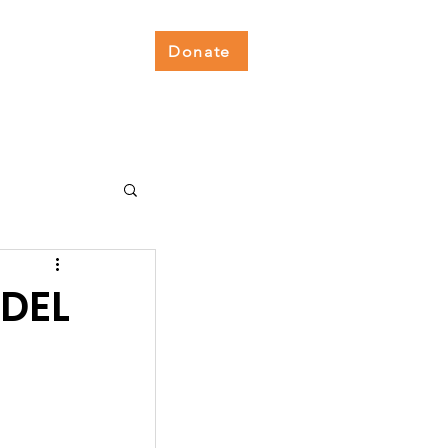
Donate
lness Hub
Get Involved
 DEL