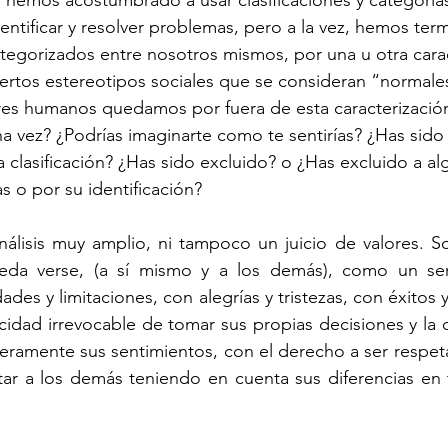
entificar y resolver problemas, pero a la vez, hemos ter
ategorizados entre nosotros mismos, por una u otra carac
ciertos estereotipos sociales que se consideran “normales
es humanos quedamos por fuera de esta caracterizació
a vez? ¿Podrías imaginarte como te sentirías? ¿Has sido 
clasificación? ¿Has sido excluido? o ¿Has excluido a alg
as o por su identificación?
álisis muy amplio, ni tampoco un juicio de valores. S
da verse, (a sí mismo y a los demás), como un ser
ades y limitaciones, con alegrías y tristezas, con éxitos y
cidad irrevocable de tomar sus propias decisiones y la 
ceramente sus sentimientos, con el derecho a ser respet
tar a los demás teniendo en cuenta sus diferencias en 